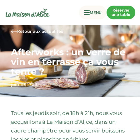
Réserver
MENU
une table
Retour aux actualités
Afterworks : un verre de
vin en terrasse ça vous
tente ?
juin 10, 2026
Tous les jeudis soir, de 18h à 21h, nous vous
accueillons à La Maison d’Alice, dans un
cadre champêtre pour vous servir boissons
locales et planches apéritives.